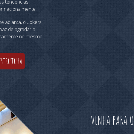
as tendências
er nacionalmente.
e adianta, o Jokers
apaz de agradar a
ertamente no mesmo
estrutura
VENHA PARA O