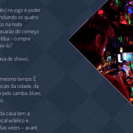
ês) no jogo é poder
incluindo os quatro
os na noite
 casarão do começo
ritiba - cumpre
ni-lo?
casa de shows,
o mesmo tempo. E
icais da cidade, da
o pelo samba, blues,
s.
 da casa tem a
cal eclético e
itas vezes – avant