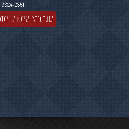
) 3324-2351
otos da nossa estrutura