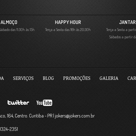
ALMOÇO
HAPPY HOUR
JANTAR
ábado das 11:30h às 15h
Terça a Sexta das 18h às 20:30h
Terça a Sexta a parti
Sábados a partir 
DA
SERVIÇOS
BLOG
PROMOÇÕES
GALERIA
CAR
sco, 164, Centro. Curitiba - PR | jokers@jokers.com.br
 3324-2351