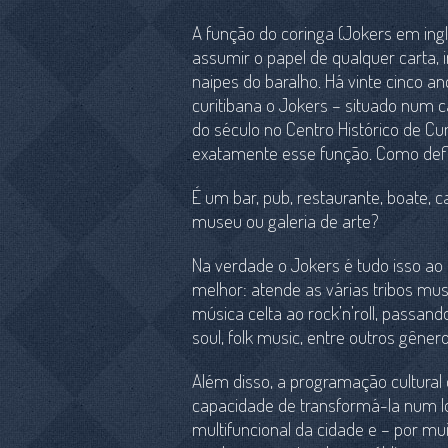
A função do coringa (Jokers em ingl
assumir o papel de qualquer carta, 
naipes do baralho. Há vinte cinco an
curitibana o Jokers – situado num
do século no Centro Histórico de Cu
exatamente esse função. Como defi
É um bar, pub, restaurante, boate, 
museu ou galeria de arte?
Na verdade o Jokers é tudo isso a
melhor: atende as várias tribos mus
música celta ao rock’n’roll, passand
soul, folk music, entre outros gênero
Além disso, a programação cultural
capacidade de transformá-la num lo
multifuncional da cidade e – por mu